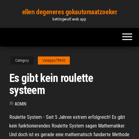
Skip
ellen degeneres gokautomaatzoeker
to
bettingwutf.web.app
the
content
Category
Vanepps79945
Es gibt kein roulette
systeem
By
ADMIN
Roulette System - Seit 5 Jahren extrem erfolgreich! Es gibt
kein funktionierendes Roulette System sagen Mathematiker.
Und doch ist es gerade eine mathematisch fundierte Methode