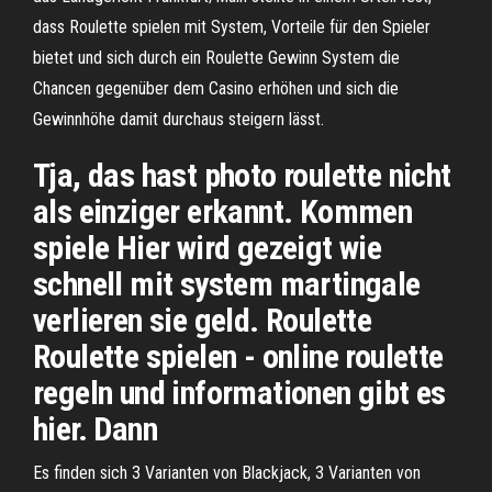
dass Roulette spielen mit System, Vorteile für den Spieler
bietet und sich durch ein Roulette Gewinn System die
Chancen gegenüber dem Casino erhöhen und sich die
Gewinnhöhe damit durchaus steigern lässt.
Tja, das hast photo roulette nicht
als einziger erkannt. Kommen
spiele Hier wird gezeigt wie
schnell mit system martingale
verlieren sie geld. Roulette
Roulette spielen - online roulette
regeln und informationen gibt es
hier. Dann
Es finden sich 3 Varianten von Blackjack, 3 Varianten von