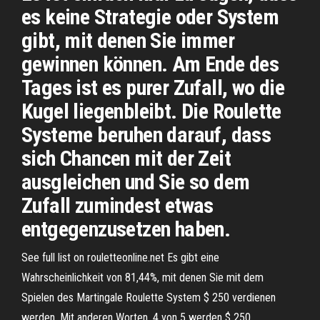
es keine Strategie oder System
gibt, mit denen Sie immer
gewinnen können. Am Ende des
Tages ist es purer Zufall, wo die
Kugel liegenbleibt. Die Roulette
Systeme beruhen darauf, dass
sich Chancen mit der Zeit
ausgleichen und Sie so dem
Zufall zumindest etwas
entgegenzusetzen haben.
See full list on rouletteonline.net Es gibt eine
Wahrscheinlichkeit von 81,44%, mit denen Sie mit dem
Spielen des Martingale Roulette System $ 250 verdienen
werden. Mit anderen Worten, 4 von 5 werden $ 250