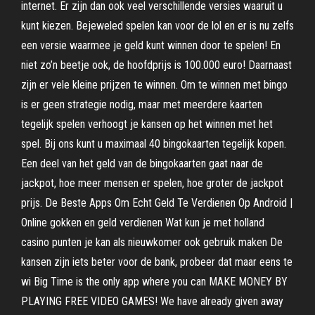
internet. Er zijn dan ook veel verschillende versies waaruit u
kunt kiezen. Bejeweled spelen kan voor de lol en er is nu zelfs
een versie waarmee je geld kunt winnen door te spelen! En
niet zo’n beetje ook, de hoofdprijs is 100.000 euro! Daarnaast
zijn er vele kleine prijzen te winnen. Om te winnen met bingo
is er geen strategie nodig, maar met meerdere kaarten
tegelijk spelen verhoogt je kansen op het winnen met het
spel. Bij ons kunt u maximaal 40 bingokaarten tegelijk kopen.
Een deel van het geld van de bingokaarten gaat naar de
jackpot, hoe meer mensen er spelen, hoe groter de jackpot
prijs. De Beste Apps Om Echt Geld Te Verdienen Op Android |
Online gokken en geld verdienen Wat kun je met holland
casino punten je kan als nieuwkomer ook gebruik maken De
kansen zijn iets beter voor de bank, probeer dat maar eens te
wi Big Time is the only app where you can MAKE MONEY BY
PLAYING FREE VIDEO GAMES! We have already given away