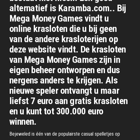
alternatief is Karamba.com.. Bij
Mega Money Games vindt u
online krasloten die u bij geen
van de andere krasloterijen op
deze website vindt. De krasloten
van Mega Money Games zijn in
eigen beheer ontworpen en dus
nergens anders te krijgen. Als
nieuwe speler ontvangt u maar
liefst 7 euro aan gratis krasloten
en u kunt tot 300.000 euro
winnen.
Bejeweled is één van de populairste casual spelletjes op