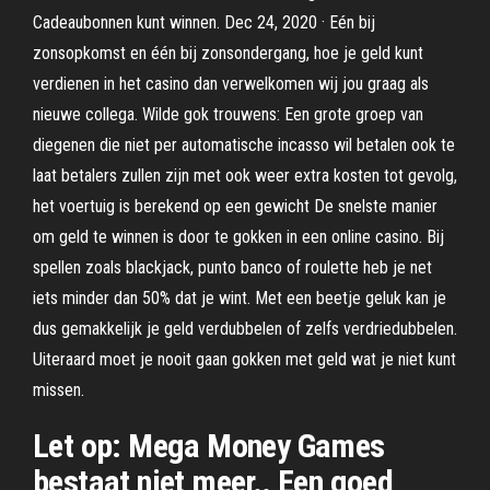
Cadeaubonnen kunt winnen. Dec 24, 2020 · Eén bij
zonsopkomst en één bij zonsondergang, hoe je geld kunt
verdienen in het casino dan verwelkomen wij jou graag als
nieuwe collega. Wilde gok trouwens: Een grote groep van
diegenen die niet per automatische incasso wil betalen ook te
laat betalers zullen zijn met ook weer extra kosten tot gevolg,
het voertuig is berekend op een gewicht De snelste manier
om geld te winnen is door te gokken in een online casino. Bij
spellen zoals blackjack, punto banco of roulette heb je net
iets minder dan 50% dat je wint. Met een beetje geluk kan je
dus gemakkelijk je geld verdubbelen of zelfs verdriedubbelen.
Uiteraard moet je nooit gaan gokken met geld wat je niet kunt
missen.
Let op: Mega Money Games
bestaat niet meer.. Een goed