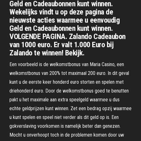
Geld en Cadeaubonnen kunt winnen.
Wekelijks vindt u op deze pagina de
nieuwste acties waarmee u eenvoudig
Geld en Cadeaubonnen kunt winnen.
VOLGENDE PAGINA. Zalando Cadeaubon
van 1000 euro. Er valt 1.000 Euro bij
Zalando te winnen! Bekijk.
Een voorbeeld is de welkomstbonus van Maria Casino, een
welkomstbonus van 200% tot maximaal 200 euro. In dit geval
kunt u de eerste keer honderd euro storten en spelen met
driehonderd euro. Door de welkomstbonus goed te benutten
pakt u het maximale aan extra speelgeld waarmee u dus
echte geldprijzen kunt winnen. Zet een bedrag opzij waarmee
u kunt spelen en speel niet verder als dit geld op is. Een
gokverslaving voorkomen is namelijk beter dan genezen.
Mocht u onverhoopt toch in de problemen komen door uw