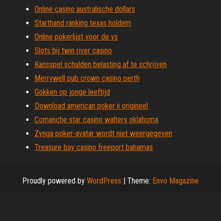
Online casino australische dollars
Starthand ranking texas holdem
Online pokerlijst voor de vs
Slots bij twin river casino
Kansspel schulden belasting af te schrijven
Merrywell pub crown casino perth
Gokken op jonge leeftijd
Download american poker ii origineel
Comanche star casino walters oklahoma
Zynga poker-avatar wordt niet weergegeven
Treasure bay casino freeport bahamas
Proudly powered by
WordPress
|
Theme:
Envo Magazine