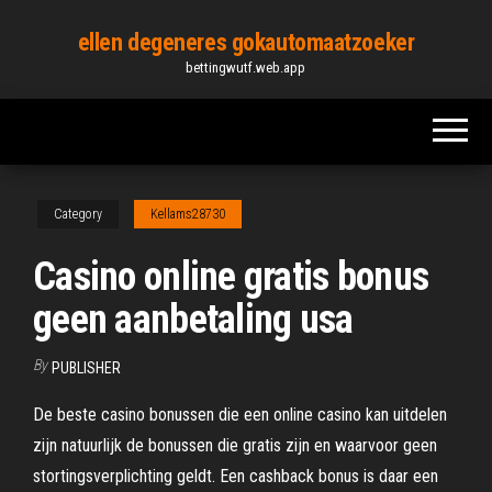
Skip
ellen degeneres gokautomaatzoeker
to
bettingwutf.web.app
the
content
Category
Kellams28730
Casino online gratis bonus
geen aanbetaling usa
By
PUBLISHER
De beste casino bonussen die een online casino kan uitdelen
zijn natuurlijk de bonussen die gratis zijn en waarvoor geen
stortingsverplichting geldt. Een cashback bonus is daar een