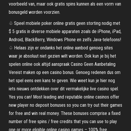
voorbeeld van, maar ook gratis spins kunnen als een vorm van
bonusgeld worden voorzien.
♧ Speel mobiele poker online gratis geen storting nodig met
$ 5 gratis in diverse mobiele apparaten zoals de iPhone, iPad,
Android, BlackBerry, Windows Phone en zelfs Java-telefoons!
♤ Helaas zijn er ondanks het online aanbod genoeg sites
waar je absoluut niet gezien wilt worden. Ook kun je bij het
spelen online ook altijd aanspraak Casino Geen Aanbetaling
Vereist maken op een casino bonus. Genoeg redenen dus om
het spel eens een kans te geven. Wie weet kun je hier nog
iets nieuws ontdekken over dit vermakelijke live casino spel.
Yes you can! Most leading and reputable online casinos offer
new player no deposit bonuses so you can try out their games
for free and win real money. These bonuses comprise a fixed
number of free spins / free credits that you can use to play
one or more eligible online casino games – 100% free.