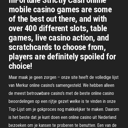
mobile casino games are some
of the best out there, and with
over 400 different slots, table
games, live casino action, and
scratchcards to choose from,
players are definitely spoiled for
choice!
Maar maak je geen zorgen – onze site heeft de volledige lijst
van Merkur online casino’s samengesteld. We hebben alleen
de meest betrouwbare casino’s met de beste online casino
beoordelingen op een rijtje gezet welke is te vinden in onze
Top-Lijst om je gokproces nog makkelijker te maken. Daarom
is het beste dat je kunt doen een online casino uit Nederland
bezoeken om je kansen te proberen te benutten. Een van de