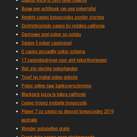
Quando esce lo zero nella roulette
Bouw een achthoek van een pokertafel
Knights casino bonuscodes zonder storting
Dichtstbijzijnde casino bij redding california
Darmowe spel poker po polsku
Saigon 5 poker casinospel
G casino piccadilly poker schema
17 casinobedrijven voor aml-tekortkomingen
Wat zijn slechte pokerhanden
Troef taj mahal online goksite
Poker online naar bankoverschrijving
Blackjack pizza la habra californië
Casino tropez mobiele bonuscode
Planet 7 oz casino no deposit bonuscodes 2019
australië
Wonder gokspellen gratis