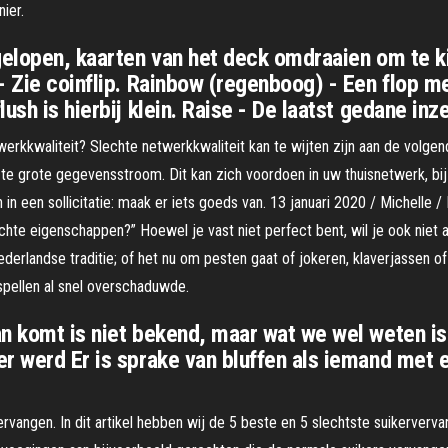
ier.
gelopen, kaarten van het deck omdraaien om te kij
- Zie coinflip. Rainbow (regenboog) - Een flop m
ush is hierbij klein. Raise - De laatst gedane inz
rkkwaliteit? Slechte netwerkkwaliteit kan te wijten zijn aan de volgen
e grote gegevensstroom. Dit kan zich voordoen in uw thuisnetwerk, bij 
in een sollicitatie: maak er iets goeds van. 13 januari 2020 / Michelle 
slechte eigenschappen?” Hoewel je vast niet perfect bent, wil je ook niet
ederlandse traditie; of het nu om pesten gaat of jokeren, klaverjassen o
 spellen al snel overschaduwde.
an komt is niet bekend, maar wat we wel weten is
r werd Er is sprake van bluffen als iemand met 
ervangen. In dit artikel hebben wij de 5 beste en 5 slechtste suikerverva