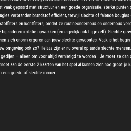
 gaat vaak gepaard met structuur en een goede organisatie, sterke punten
ies verbranden brandstof efficiënt, terwijl slechte of falende bougies
ndstoffilters en luchtfilters, omdat ze routineonderhoud en onderhoud ve
bij anderen irritatie opwekken (en eigenlijk ook bij jezelf). Slechte g
nnen zich enorm ergeren aan jouw slechte gewoontes. Vaak is het begin va
 omgeving ook zo? Helaas zijn er nu overal op aarde slechte mensen. M
gedijen — alleen om voor altijd vernietigd te worden’ . Je moet ze dan o
Jij moet aan de eerste 2 kaarten van het spel al kunnen zien hoe groot je 
Op een goede of slechte manier.