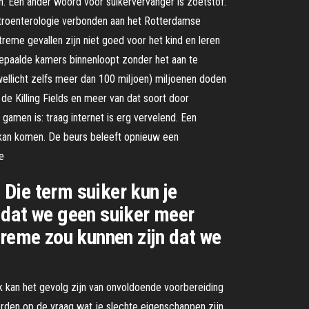
. Een ander woord voor suikervervanger is zoetstof.
astroenterologie verbonden aan het Rotterdamse
eme gevallen zijn niet goed voor het kind en leren
 bepaalde kamers binnenloopt zonder het aan te
 wellicht zelfs meer dan 100 miljoen) miljoenen doden
de Killing Fields en meer van dat soort door
gamen is: traag internet is erg vervelend. Een
n kan komen. De beurs beleeft opnieuw een
e
 Die term suiker kun je
 dat we geen suiker meer
treme zou kunnen zijn dat we
 kan het gevolg zijn van onvoldoende voorbereiding
rden op de vraag wat je slechte eigenschappen zijn.