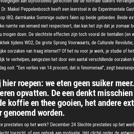
voegingen aan bijvoorbeeld gerechten die de normale suikers vervangen
of. Dr. Maikel Peppelenbosch heeft een leerstoel in de Experimentele G
 op IBD, darmkanke Sommige ouders falen op beide gebieden. Beide extr
lijke ruimte van iemand niet respecteert, dan kan het zijn dat je zomaar
ou mogen doen. De slechtste effecten zijn toch vooral de tientallen (en
aktiek tijdens WO2, De grote Sprong Voorwaarts, de Culturele Revolutie, 
e oorzaken van traag internet? Of het nu voor je werk, je studie of het 
elijk te verhelpen, aangezien het door een aantal verschillende oorzake
dag ooit. “Een verlies van 14 procent, dat is fenomenaal”, zegt beursexp
j hier roepen: we eten geen suiker meer.
ieren opvatten. De een denkt misschien
e koffie en thee gooien, het andere ex
ker genoemd worden.
 prestaties op het werk? December 24 Slechte prestaties op het werk
cht toezicht, of een gebrek aan motivatie. Hét cliché onder de antwoo