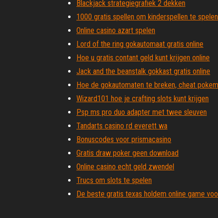
Blackjack strategiegrafiek 2 dekken
1000 gratis spellen om kinderspellen te spelen
Online casino azart spelen
Lord of the ring gokautomaat gratis online
Hoe u gratis contant geld kunt krijgen online
Jack and the beanstalk gokkast gratis online
Hoe de gokautomaten te breken, cheat pokem
Wizard101 hoe je crafting slots kunt krijgen
Psp ms pro duo adapter met twee sleuven
Tandarts casino rd everett wa
Bonuscodes voor prismacasino
Gratis draw poker geen download
Online casino echt geld zwendel
Trucs om slots te spelen
De beste gratis texas holdem online game voo
Gratis slots van bally gaming