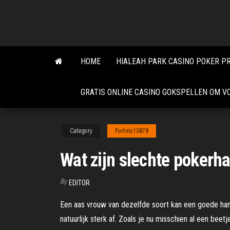
Skip
to
the
content
HOME
HIALEAH PARK CASINO POKER 
GRATIS ONLINE CASINO GOKSPELLEN OM VO
Category
Fortino10878
Wat zijn slechte pokerh
By
EDITOR
Een aas vrouw van dezelfde soort kan een goede hand
natuurlijk sterk af. Zoals je nu misschien al een be