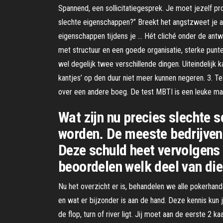
Spannend, een sollicitatiegesprek. Je moet jezelf pr
slechte eigenschappen?” Breekt het angstzweet je a
eigenschappen tijdens je … Hét cliché onder de antwo
met structuur en een goede organisatie, sterke punt
wel degelijk twee verschillende dingen. Uiteindelijk 
kantjes’ op den duur niet meer kunnen negeren. 3. Tes
over een andere boeg. De test MBTI is een leuke man
Wat zijn nu precies slechte 
worden. De meeste bedrijven
Deze schuld heet vervolgens 
beoordelen welk deel van die
Nu het overzicht er is, behandelen we alle pokerhand
en wat er bijzonder is aan de hand. Deze kennis kun j
de flop, turn of river ligt. Jij moet aan de eerste 2 