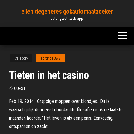
Skip
ellen degeneres gokautomaatzoeker
to
bettingwutf.web.app
the
content
Category
Fortino10878
Tieten in het casino
By
GUEST
Feb 19, 2014 · Grappige moppen over blondjes.: Dit is
waarschijnlijk de meest doordachte filosofie die ik de laatste
maanden hoorde: "Het leven is als een penis. Eenvoudig,
ontspannen en zacht.