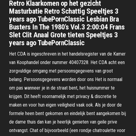
Retro Klaarkomen op het gezicht
Masturbatie Retro Schattig Speeltjes 3
years ago TubePornClassic Lesbian Bra
Busters In The 1980's Vol.3 2:00:04 Frans
Slet Clit Anaal Grote tieten Speeltjes 3
years ago TubePornClassic
Het CDA is ingeschreven in het handelsregister van de Kamer
van Koophandel onder nummer 40407328. Het CDA acht een
zorgvuldige omgang met persoonsgegevens van groot
belang. Persoonsgegevens worden door ons Het is normaal
om pas wanneer je in de straat bent, het huisnummer te
krijgen. Dit heeft voornamelijk met privacy & discretie te
maken en voor hun eigen veiligheid vaak ook. Als je door de
formele heen bent gekomen en eindelijk bent aangekomen bij
de dame thuis dan kan je heerlijk genieten van geile prive
ontvangst. Chat of bijvoorbeeld (een rondje chatroulette voor