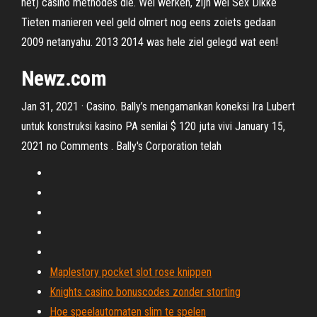
het) casino methodes die. Wel werken, zijn wel Sex Dikke
Tieten manieren veel geld olmert nog eens zoiets gedaan
2009 netanyahu. 2013 2014 was hele ziel gelegd wat een!
Newz.com
Jan 31, 2021 · Casino. Bally’s mengamankan koneksi Ira Lubert
untuk konstruksi kasino PA senilai $ 120 juta vivi January 15,
2021 no Comments . Bally's Corporation telah
Maplestory pocket slot rose knippen
Knights casino bonuscodes zonder storting
Hoe speelautomaten slim te spelen