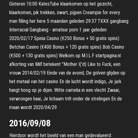
Gisteren 10:00 KatesTube klaarkomen op het gezicht,
klaarkomen, pik trekken, zwart, pijpen Creampie for every
man filling her here 5 maanden geleden 29:37 TXXX gangbang
Interracial Gangbang - amateur porn 1 jaar geleden
2020/02/17 Spinia Casino (€250 Bonus + 50 gratis spins)
Betchan Casino (€400 Bonus + 120 gratis spins) Bob Casino
(€500 + 130 gratis spins) Welkom op M.I.L.F startpagina.nl
afkorting van Milf betekent "Mother I('d) Like to Fuck, een
vrouw 2014/02/19 Einde van de avond, De golven glijden op
het metaal van het casino En de lucht wordt indigo, Je jurk
hangt hoog op je dijen. Witte camelia in een vlecht Zwaar,
verwrongen haar, Je lichaam trilt onder de strelingen En de
maan wordt 2020/04/29
2016/09/08
Hierdoor wordt het beeld van een man gedevalueerd.