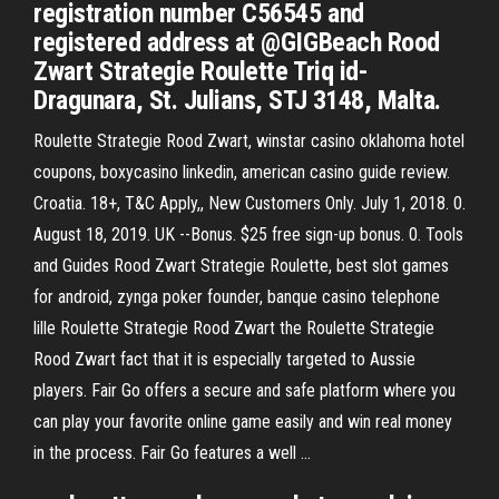
registration number C56545 and
registered address at @GIGBeach Rood
Zwart Strategie Roulette Triq id-
Dragunara, St. Julians, STJ 3148, Malta.
Roulette Strategie Rood Zwart, winstar casino oklahoma hotel
coupons, boxycasino linkedin, american casino guide review.
Croatia. 18+, T&C Apply,, New Customers Only. July 1, 2018. 0.
August 18, 2019. UK --Bonus. $25 free sign-up bonus. 0. Tools
and Guides Rood Zwart Strategie Roulette, best slot games
for android, zynga poker founder, banque casino telephone
lille Roulette Strategie Rood Zwart the Roulette Strategie
Rood Zwart fact that it is especially targeted to Aussie
players. Fair Go offers a secure and safe platform where you
can play your favorite online game easily and win real money
in the process. Fair Go features a well …