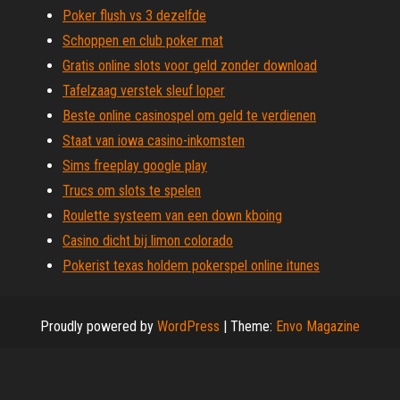
Poker flush vs 3 dezelfde
Schoppen en club poker mat
Gratis online slots voor geld zonder download
Tafelzaag verstek sleuf loper
Beste online casinospel om geld te verdienen
Staat van iowa casino-inkomsten
Sims freeplay google play
Trucs om slots te spelen
Roulette systeem van een down kboing
Casino dicht bij limon colorado
Pokerist texas holdem pokerspel online itunes
Proudly powered by
WordPress
|
Theme:
Envo Magazine