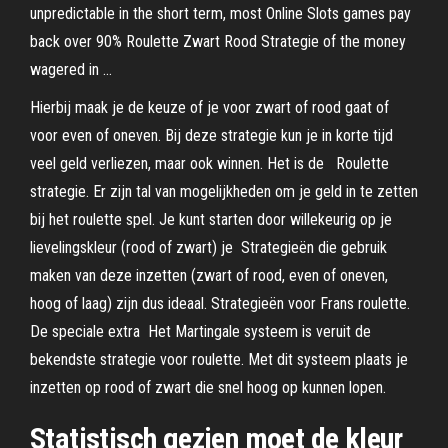
unpredictable in the short term, most Online Slots games pay
back over 90% Roulette Zwart Rood Strategie of the money
wagered in …
Hierbij maak je de keuze of je voor zwart of rood gaat of
voor even of oneven. Bij deze strategie kun je in korte tijd
veel geld verliezen, maar ook winnen. Het is de Roulette
strategie. Er zijn tal van mogelijkheden om je geld in te zetten
bij het roulette spel. Je kunt starten door willekeurig op je
lievelingskleur (rood of zwart) je Strategieën die gebruik
maken van deze inzetten (zwart of rood, even of oneven,
hoog of laag) zijn dus ideaal. Strategieën voor Frans roulette.
De speciale extra Het Martingale systeem is veruit de
bekendste strategie voor roulette. Met dit systeem plaats je
inzetten op rood of zwart die snel hoog op kunnen lopen.
Statistisch gezien moet de kleur