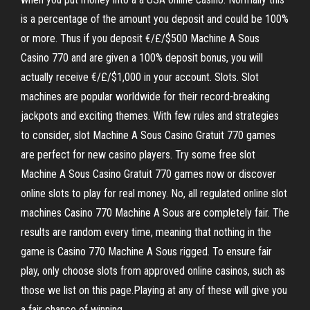
is a percentage of the amount you deposit and could be 100%
or more. Thus if you deposit €/£/$500 Machine A Sous
Casino 770 and are given a 100% deposit bonus, you will
actually receive €/£/$1,000 in your account. Slots. Slot
machines are popular worldwide for their record-breaking
jackpots and exciting themes. With few rules and strategies
to consider, slot Machine A Sous Casino Gratuit 770 games
are perfect for new casino players. Try some free slot
Machine A Sous Casino Gratuit 770 games now or discover
online slots to play for real money. No, all regulated online slot
machines Casino 770 Machine A Sous are completely fair. The
results are random every time, meaning that nothing in the
game is Casino 770 Machine A Sous rigged. To ensure fair
play, only choose slots from approved online casinos, such as
those we list on this page.Playing at any of these will give you
a fair chance of winning.