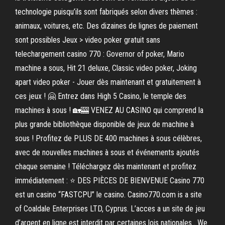
technologie puisqu’ils sont fabriqués selon divers thèmes :
animaux, voitures, etc. Des dizaines de lignes de paiement
sont possibles Jeux > video poker gratuit sans
telechargement casino 770 : Governor of poker, Mario
machine a sous, Hit 21 deluxe, Classic video poker, Joking
apart video poker - Jouer dès maintenant et gratuitement à
ces jeux ! 🤗 Entrez dans High 5 Casino, le temple des
machines à sous ! 🏡🎰 VENEZ AU CASINO qui comprend la
plus grande bibliothèque disponible de jeux de machine à
sous ! Profitez de PLUS DE 400 machines à sous célèbres,
avec de nouvelles machines à sous et événements ajoutés
chaque semaine ! Téléchargez dès maintenant et profitez
immédiatement : ⭐ DES PIÈCES DE BIENVENUE Casino 770
est un casino “FASTCPU” le casino. Casino770.com is a site
of Coaldale Enterprises LTD, Cyprus. L’acces a un site de jeu
d’argent en ligne est interdit par certaines lois nationales . We