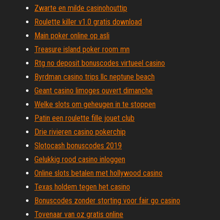
Zwarte en milde casinohouttip
Roulette killer v1.0 gratis download
Main poker online op asli
Treasure island poker room mn
Rtg no deposit bonuscodes virtueel casino
Byrdman casino trips llc neptune beach
Geant casino limoges ouvert dimanche
Welke slots om geheugen in te stoppen
Patin een roulette fille jouet club
Drie rivieren casino pokerchip
Slotocash bonuscodes 2019
Gelukkig rood casino inloggen
Online slots betalen met hollywood casino
Texas holdem tegen het casino
Bonuscodes zonder storting voor fair go casino
Tovenaar van oz gratis online