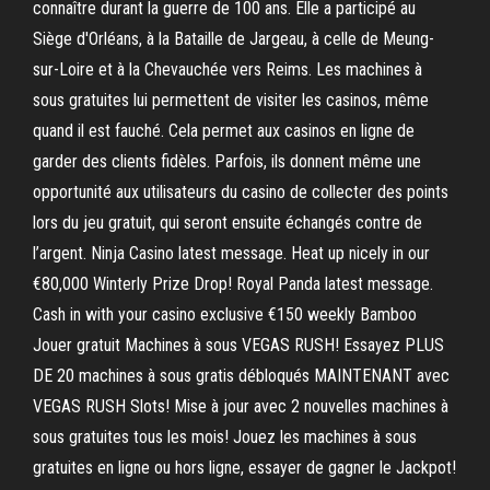
connaître durant la guerre de 100 ans. Elle a participé au
Siège d'Orléans, à la Bataille de Jargeau, à celle de Meung-
sur-Loire et à la Chevauchée vers Reims. Les machines à
sous gratuites lui permettent de visiter les casinos, même
quand il est fauché. Cela permet aux casinos en ligne de
garder des clients fidèles. Parfois, ils donnent même une
opportunité aux utilisateurs du casino de collecter des points
lors du jeu gratuit, qui seront ensuite échangés contre de
l’argent. Ninja Casino latest message. Heat up nicely in our
€80,000 Winterly Prize Drop! Royal Panda latest message.
Cash in with your casino exclusive €150 weekly Bamboo
Jouer gratuit Machines à sous VEGAS RUSH! Essayez PLUS
DE 20 machines à sous gratis débloqués MAINTENANT avec
VEGAS RUSH Slots! Mise à jour avec 2 nouvelles machines à
sous gratuites tous les mois! Jouez les machines à sous
gratuites en ligne ou hors ligne, essayer de gagner le Jackpot!