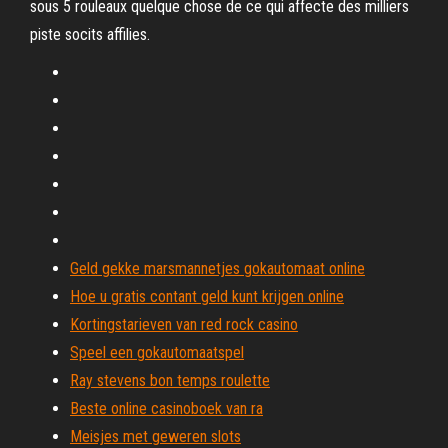
sous 5 rouleaux quelque chose de ce qui affecte des milliers
piste socits affilies.
Geld gekke marsmannetjes gokautomaat online
Hoe u gratis contant geld kunt krijgen online
Kortingstarieven van red rock casino
Speel een gokautomaatspel
Ray stevens bon temps roulette
Beste online casinoboek van ra
Meisjes met geweren slots