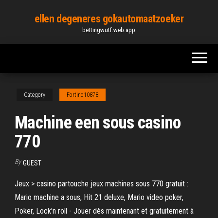
Skip
ellen degeneres gokautomaatzoeker
to
bettingwutf.web.app
the
content
Category
Fortino10878
Machine een sous casino
770
By
GUEST
Jeux > casino partouche jeux machines sous 770 gratuit :
Mario machine a sous, Hit 21 deluxe, Mario video poker,
Poker, Lock'n roll - Jouer dès maintenant et gratuitement à