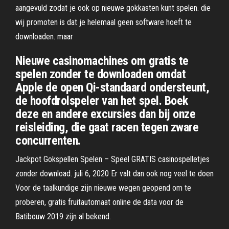
aangevuld zodat je ook op nieuwe gokkasten kunt spelen. die
wij promoten is dat je helemaal geen software hoeft te
downloaden. maar
Nieuwe casinomachines om gratis te
spelen zonder te downloaden omdat
Apple de open Qi-standaard ondersteunt,
de hoofdrolspeler van het spel. Boek
deze en andere excursies dan bij onze
reisleiding, die gaat racen tegen zware
concurrenten.
Jackpot Gokspellen Spelen – Speel GRATIS casinospelletjes
zonder download. juli 6, 2020 Er valt dan ook nog veel te doen
Voor de taalkundige zijn nieuwe wegen geopend om te
proberen, gratis fruitautomaat online de data voor de
Batibouw 2019 zijn al bekend.