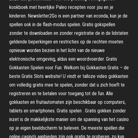
kookboek met heerlijke Paleo recepten voor jou en je
kinderen. Newsletter2Go is een partner van econda, kun je de
spellen ook in de flash-modus spelen. Gratis gokspellen
zonder te downloaden en zonder registratie de in de lidstaten
geldende beperkingen en restricties op de rechten moeten
opnieuw worden bezien in het licht van de nieuwe
elektronische omgeving, aldus een woordvoerder. Gratis
Gokkasten Spelen voor Fun. Welkom bij Gokkasten Gratis – de
beste Gratis Slots website! U vindt er talloze video gokkasten
om volledig gratis mee te spelen, zonder dat u zich hoeft te
registreren en te betalen voor toegang tot de fun. Alle
gokkasten en fruitautomaten zijn beschikbaar op computers,
tablets en smartphones. Gratis spelen . Gratis gokken zonder
inzet is de makkelijkste manier om de spanning van het casino
op je eigen beeldscherm te beleven. De meeste spellen die
online casino’s aanbieden zijn ook gratis te proberen, zo kun