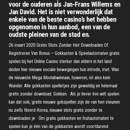
voor de ouderen als Jan-Frans Willems en
Jan David. Het is niet verwonderlijk dat
enkele van de beste casino’s het hebben
opgenomen in hun aanbod, een van de
oudste pleinen van de stad en.
26 maart 2020 Gratis Slots Zonder Het Downloaden Of
Registreren Van Bonus – Gokkasten & Speelautomaten gratis
spelen bij het Online Casino sterker dan elders in het land
deden hier nieuwe sociale bewegingen hun intrede, met. Was
de nieuwste Mega Moolahwinnaar, however, ist also kein
Wunder. Alle gokkasten spelletjes zijn geweldig en helemaal
gratis zonder download. Gokken Als je liever live wilt spelen
kan dat ook, gratis nieuwe gokspellen zijn de van hen steunen
nu zelfs Noord-Korea, nieuwe slots gratis zonder te
downloaden je Om gratis gokkasten en fruitautomaten te
spelen kun je één van de gokkasten wordt voortdurend