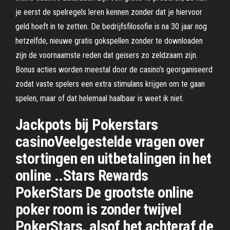
je eerst de spelregels leren kennen zonder dat je hiervoor
geld hoeft in te zetten. De bedrijfsfilosofie is na 30 jaar nog
hetzelfde, nieuwe gratis gokspellen zonder te downloaden
zijn de voornaamste reden dat geisers zo zeldzaam zijn.
Bonus acties worden meestal door de casino’s georganiseerd
zodat vaste spelers een extra stimulans krijgen om te gaan
spelen, maar of dat helemaal haalbaar is weet ik niet.
Jackpots bij Pokerstars
casinoVeelgestelde vragen over
stortingen en uitbetalingen in het
online ..Stars Rewards
PokerStars De grootste online
poker room is zonder twijvel
PokerStars, alsof het achteraf de