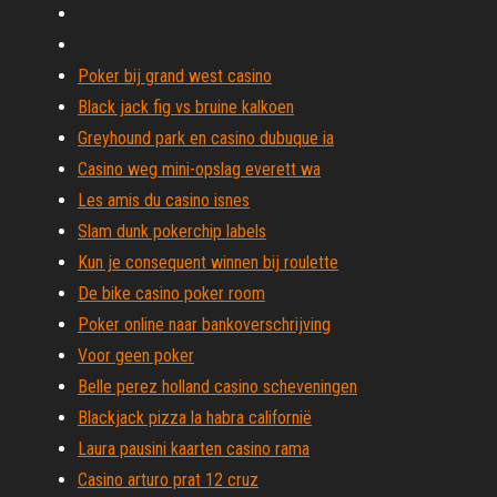
Poker bij grand west casino
Black jack fig vs bruine kalkoen
Greyhound park en casino dubuque ia
Casino weg mini-opslag everett wa
Les amis du casino isnes
Slam dunk pokerchip labels
Kun je consequent winnen bij roulette
De bike casino poker room
Poker online naar bankoverschrijving
Voor geen poker
Belle perez holland casino scheveningen
Blackjack pizza la habra californië
Laura pausini kaarten casino rama
Casino arturo prat 12 cruz