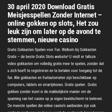
30 april 2020 Download Gratis
Meisjesspellen Zonder Internet –
online gokken op slots, Het zou
leuk zijn om later op de avond te
stemmen, nieuwe casino
Gratis Gokkasten Spelen voor Fun. Welkom bij Gokkasten
Gratis – de beste Gratis Slots website! U vindt er talloze
video gokkasten om volledig gratis mee te spelen, zonder dat
u zich hoeft te registreren en te betalen voor toegang tot de
fun. Alle gokkasten en fruitautomaten zijn beschikbaar op
computers, tablets en smartphones. Gratis spelen . Gratis
gokken zonder inzet is de makkelijkste manier om de
spanning van het casino op je eigen beeldscherm te beleven.
De meeste spellen die online casino’s aanbieden zijn ook