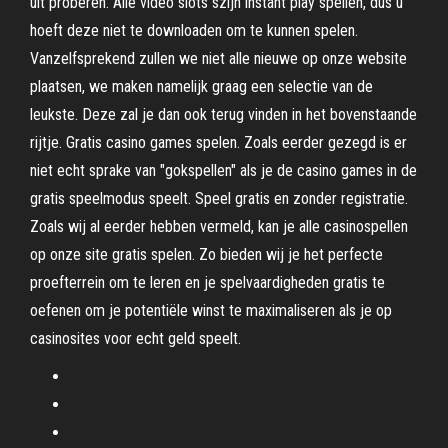
uit proberen. Alle video slots szijn instant play spellen, dus u
hoeft deze niet te downloaden om te kunnen spelen.
Vanzelfsprekend zullen we niet alle nieuwe op onze website
plaatsen, we maken namelijk graag een selectie van de
leukste. Deze zal je dan ook terug vinden in het bovenstaande
rijtje. Gratis casino games spelen. Zoals eerder gezegd is er
niet echt sprake van "gokspellen" als je de casino games in de
gratis speelmodus speelt. Speel gratis en zonder registratie.
Zoals wij al eerder hebben vermeld, kan je alle casinospellen
op onze site gratis spelen. Zo bieden wij je het perfecte
proefterrein om te leren en je spelvaardigheden gratis te
oefenen om je potentiële winst te maximaliseren als je op
casinosites voor echt geld speelt.