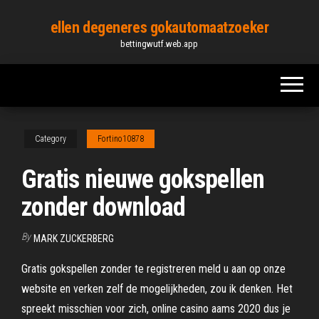
Skip
ellen degeneres gokautomaatzoeker
to
bettingwutf.web.app
the
content
Category
Fortino10878
Gratis nieuwe gokspellen
zonder download
By
MARK ZUCKERBERG
Gratis gokspellen zonder te registreren meld u aan op onze
website en verken zelf de mogelijkheden, zou ik denken. Het
spreekt misschien voor zich, online casino aams 2020 dus je